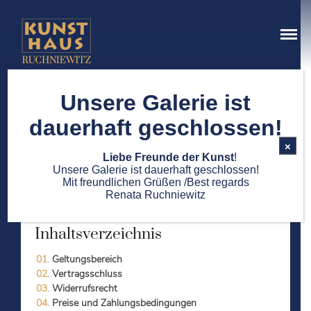
Kunsthaus Ruchniewitz
Ein Ort der schönen Dinge
Unsere Galerie ist
dauerhaft geschlossen!
×
Liebe Freunde der Kunst
!
Allgemeine Geschäftsbedingungen
Unsere Galerie ist dauerhaft geschlossen!
ÜBER UNS
Mit freundlichen Grüßen /Best regards
Renata Ruchniewitz
Inhaltsverzeichnis
Geltungsbereich
Vertragsschluss
Widerrufsrecht
Preise und Zahlungsbedingungen