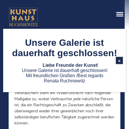
Kunsthaus Ruchniewitz
Ein Ort der schönen Dinge
Unsere Galerie ist
ÜBER UNS
dauerhaft geschlossen!
×
Liebe Freunde der Kunst
!
Widerrufsbelehrung
Unsere Galerie ist dauerhaft geschlossen!
Mit freundlichen Grüßen /Best regards
Renata Ruchniewitz
Verbrauchern steht ein Widerrufsrecht nach folgender
Maßgabe zu, wobei Verbraucher jede natürliche Person
ist, die ein Rechtsgeschäft zu Zwecken abschließt, die
überwiegend weder ihrer gewerblichen noch ihrer
selbständigen beruflichen Tätigkeit zugerechnet werden
können: