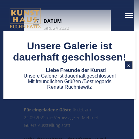
Ein Ort der schönen Dinge
Kunsthaus Ruchniewitz
DATUM
Sep. 24 2022
ÜBER UNS
Vorbei!
Unsere Galerie ist
dauerhaft geschlossen!
Vernissage zur
×
Liebe Freunde der Kunst
!
Ausstellung von
Unsere Galerie ist dauerhaft geschlossen!
Mit freundlichen Grüßen /Best regards
Mehmet Güler
Renata Ruchniewitz
Für eingeladene Gäste
findet am
24.09.2022 die Vernissage zu Mehmet
Gülers Ausstellung statt.