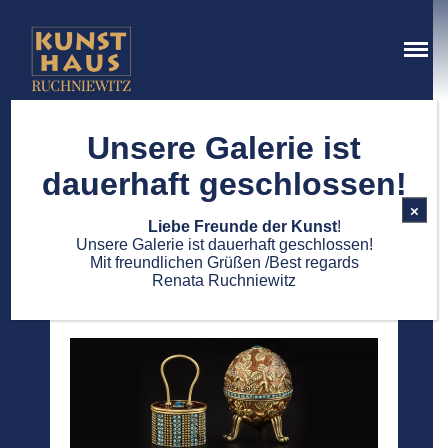
Kunsthaus Ruchniewitz
Ein Ort der schönen Dinge
Unsere Galerie ist
ÜBER UNS
dauerhaft geschlossen!
×
Liebe Freunde der Kunst
!
Unsere Galerie ist dauerhaft geschlossen!
Keren Kopal
Mit freundlichen Grüßen /Best regards
Renata Ruchniewitz